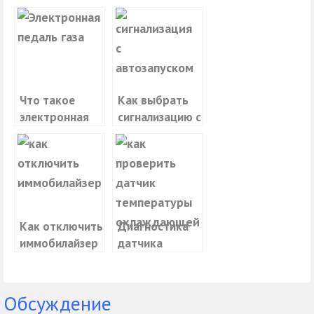
Что такое
Как выбрать
электронная
сигнализацию с
педаль газа, и в
автозапуском
чем ее отличие
от
механической
Как отключить
Диагностика
иммобилайзер
датчика
и не повредить
температуры
автомобиль
охлаждающей
жидкости
Обсуждение