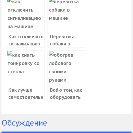
Как отключить
Перевозка
сигнализацию
собаки в
на машине
машине:
правила и
приспособления
Как лучше
Всё о том, как
самостоятельно
оборудовать
снять
подогрев
тонировку со
лобового
стекла
стекла своими
Обсуждение
руками