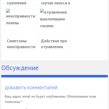
сцепления
случае заноса и
автомобиля,
сноса
принцип
автомобиля
работы,
неисправности
и их признаки
Симптомы
Действия при
неисправности
отравлении
помпы
выхлопными
газами
Обсуждение
ДОБАВИТЬ КОММЕНТАРИЙ
Ваш адрес email не будет опубликован.
Обязательные поля
помечены
*